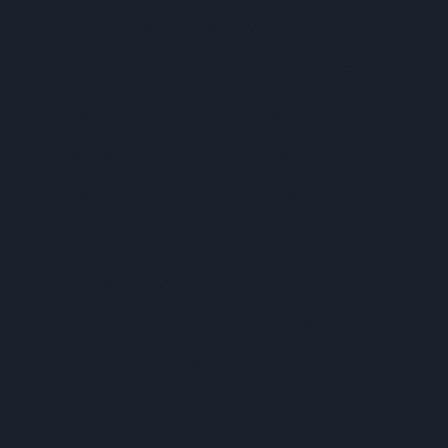
duis ut diam quam. Mi quis
hendrerit dolor magna eget est
lorem. Mattis enim ut tellus
elementum sagittis vitae.
Phasellus faucibus scelerisque
eleifend donec pretium. Quisque
non tellus orci ac auctor augue.
Diam vulputate ut pharetra sit.
Imperdiet nulla malesuada
pellentesque elit eget gravida
cum. In nulla posuere sollicitudin