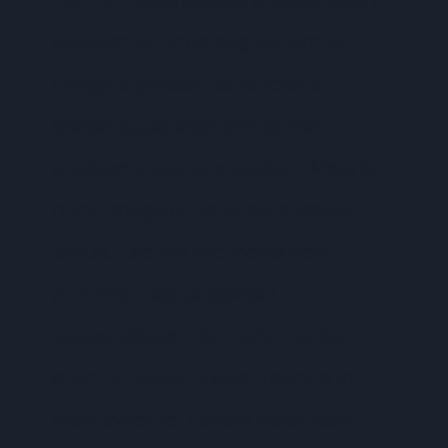
aliquam ultrices sagittis orci a.
Fringilla phasellus faucibus
scelerisque eleifend donec
pretium vulputate sapien. Mauris
nunc congue nisi vitae suscipit
tellus. Leo vel orci porta non
pulvinar neque laoreet
suspendisse. Dui nunc mattis
enim ut tellus. Pellentesque id
nibh tortor id. Lorem dolor sed