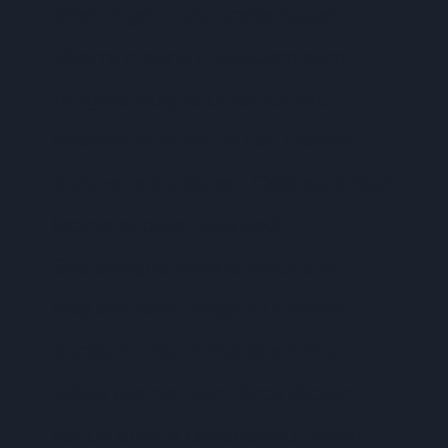
amet. Eget nunc scelerisque
viverra mauris in aliquam sem
fringilla. Augue ut lectus arcu
bibendum at varius vel. Lacinia
quis vel eros donec. Odio euismod
lacinia at quis risus sed.
Scelerisque viverra mauris in
aliquam sem fringilla ut morbi
tincidunt. Nunc mattis enim ut
tellus elementum. Arcu dictum
varius duis at consectetur lorem