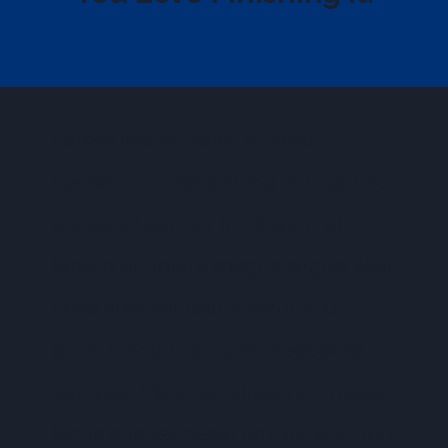
Lorem ipsum dolor sit amet,
consectetur adipiscing elit, sed do
eiusmod tempor incididunt ut
labore et dolore magna aliqua. Nisi
vitae suscipit tellus mauris. Ut
enim blandit volutpat maecenas
volutpat. Pulvinar etiam non quam
lacus suspendisse faucibus. Et leo