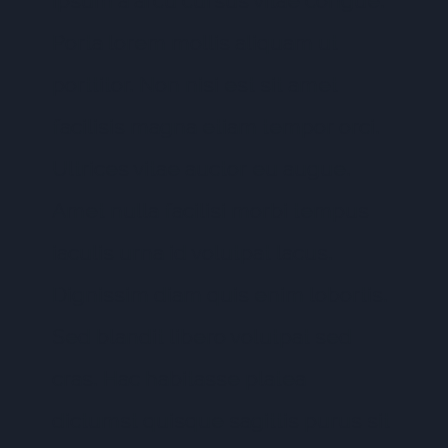
Ipsum a arcu cursus vitae congue.
Porta lorem mollis aliquam ut
porttitor. Non nisi est sit amet
facilisis magna etiam tempor orci.
Ultrices vitae auctor eu augue.
Amet nulla facilisi morbi tempus
iaculis urna id volutpat lacus.
Dignissim diam quis enim lobortis.
Sed blandit libero volutpat sed
cras. Hac habitasse platea
dictumst quisque sagittis purus sit