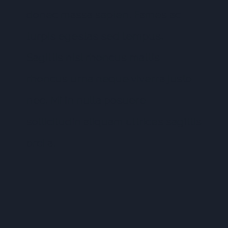
donec massa sapien. Fames ac
turpis egestas sed tempus.
Sagittis nisl rhoncus mattis
rhoncus urna neque viverra justo
nec. Mi in nulla posuere
sollicitudin aliquam ultrices sagittis
orci a.