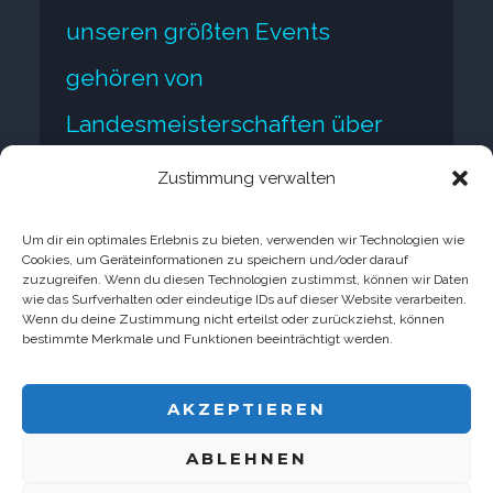
unseren größten Events
gehören von
Landesmeisterschaften über
ADAC Masters bis zu diversen
Zustimmung verwalten
Europameisterschaften. Das
Um dir ein optimales Erlebnis zu bieten, verwenden wir Technologien wie
Cross-Gelände liegt vor den
Cookies, um Geräteinformationen zu speichern und/oder darauf
zuzugreifen. Wenn du diesen Technologien zustimmst, können wir Daten
wie das Surfverhalten oder eindeutige IDs auf dieser Website verarbeiten.
Toren der Hansestadt Rostock
Wenn du deine Zustimmung nicht erteilst oder zurückziehst, können
bestimmte Merkmale und Funktionen beeinträchtigt werden.
AKZEPTIEREN
ABLEHNEN