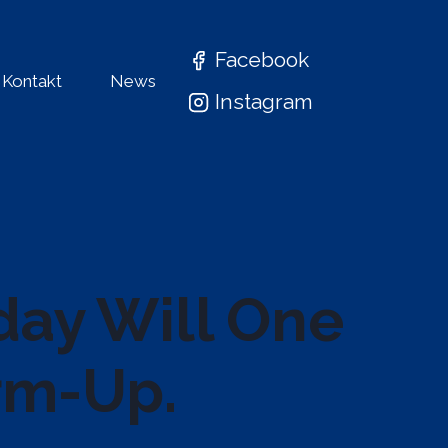
Facebook
Kontakt
News
Instagram
ay Will One
rm-Up.